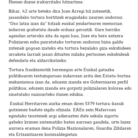
Hemen duzue irakurritako hitzartzea:
Bihar, 42 urte beteko dira Joxe Arregi hil zutenetik,
jasandako tortura bortitzek eragindako zaurien ondorioz.
“Oso latza izan da” hitzak euskal jendartearen memorian
indarrez grabatuta daude orduaz geroztik. Gure herriko
agendan urteroko zita da egun hau, Joxe eta bere antzera
Poliziaren esku pairatutako torturen ondorioz bizia galdu
zutenak gogoan izateko eta tortura bezalako giza eskubideen
urraketa larriak jasan dituzten milaka pertsonen eskubideak
defendatu eta aldarrikatzeko.
Tortura frankismotik herenegun arte Euskal gatazka
politikoaren testuinguruan indarrean aritu den Estatu-bortxa
mekanismoa izan da, edozein izanda ere Gobernuaren perfil
politikoa; edozein izanda ere gorputz polizialaren kolorea edo
sinatutako nazioarteko itunen edukia.
Euskal Herritarren aurka eman diren 5379 tortura-kasuk
gutxienez badute zigilu ofiziala. EAEn zein Nafarroan
egindako txostenek argi adierazten dute sekula zigortu
gabeko krimen sistematiko baten aurrean gaudela, urte luzez
aurrera eraman dena Polizia Nazionalaren, Guardia Zibilaren
eta Ertzaintzaren komisaldegietan.