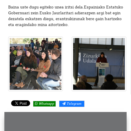
Baina uste dugu egiteko unea iritsi dela.Espainiako Estatuko
Gobernuari zein Eusko Jaurlaritari adierazpen argi bat egin
dezatela eskatzen diegu, erantzukizunak bere gain hartzeko
eta eragindako mina aitortzeko.
Whatsapp
Telegram