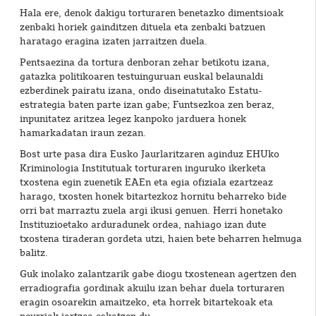
Hala ere, denok dakigu torturaren benetazko dimentsioak
zenbaki horiek gainditzen dituela eta zenbaki batzuen
haratago eragina izaten jarraitzen duela.
Pentsaezina da tortura denboran zehar betikotu izana,
gatazka politikoaren testuinguruan euskal belaunaldi
ezberdinek pairatu izana, ondo diseinatutako Estatu-
estrategia baten parte izan gabe; Funtsezkoa zen beraz,
inpunitatez aritzea legez kanpoko jarduera honek
hamarkadatan iraun zezan.
Bost urte pasa dira Eusko Jaurlaritzaren aginduz EHUko
Kriminologia Institutuak torturaren inguruko ikerketa
txostena egin zuenetik EAEn eta egia ofiziala ezartzeaz
harago, txosten honek bitartezkoz hornitu beharreko bide
orri bat marraztu zuela argi ikusi genuen. Herri honetako
Instituzioetako arduradunek ordea, nahiago izan dute
txostena tiraderan gordeta utzi, haien bete beharren helmuga
balitz.
Guk inolako zalantzarik gabe diogu txostenean agertzen den
erradiografia gordinak akuilu izan behar duela torturaren
eragin osoarekin amaitzeko, eta horrek bitartekoak eta