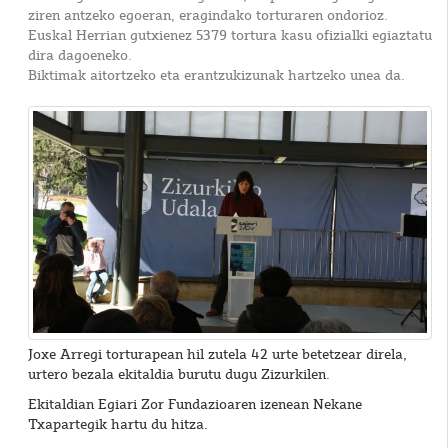
ziren antzeko egoeran, eragindako torturaren ondorioz.
Euskal Herrian gutxienez 5379 tortura kasu ofizialki egiaztatu
dira dagoeneko.
Biktimak aitortzeko eta erantzukizunak hartzeko unea da.
Joxe Arregi torturapean hil zutela 42 urte betetzear direla,
urtero bezala ekitaldia burutu dugu Zizurkilen.
Ekitaldian Egiari Zor Fundazioaren izenean Nekane
Txapartegik hartu du hitza.