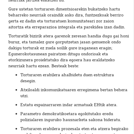
neurriak jartzea eskatzen du.
Gure ustetan torturaren dimentsioarekin bukatzeko hartu
beharreko neurriak oraindik asko dira, funtzezkoak berriro
gerta ez dadin eta torturatuen komunitateari zor zaion
aitortza eta erreparazioa integrala eta parekidea izan dadin.
Torturatik bizirik atera garenok zeresan handia dugu gai honi
buruz, eta tamalez gure gorputzetan jasan genuenok ondo
dakigu torturak ez zuela soilik gure iraganean eragin;
Egunerokotasunean pairatzen ditugu ondorioak eta
etorkizunera proiektatuko dira egoera hau eraldatzeko
neurriak hartu ezean. Besteak beste:
Torturaren erabilera ahalbidetu duen estruktura
desegin.
Atxiloaldi inkomunikatuaren erregimena bertan behera
utzi.
Estatu espainarraren indar armatuak EHtik atera.
Parametro demokratikoetara egokitutako eredu
polizialaren inguruko hausnarketa sakona bideratu.
Torturaren erabilera prozesala eten eta atzera begirako