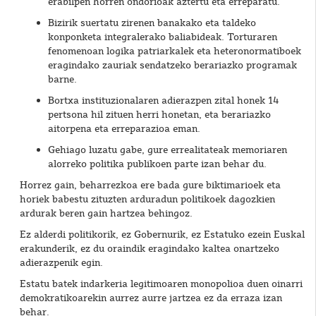
erabilpen horren ondorioak aztertu eta erreparatu.
Bizirik suertatu zirenen banakako eta taldeko
konponketa integralerako baliabideak. Torturaren
fenomenoan logika patriarkalek eta heteronormatiboek
eragindako zauriak sendatzeko berariazko programak
barne.
Bortxa instituzionalaren adierazpen zital honek 14
pertsona hil zituen herri honetan, eta berariazko
aitorpena eta erreparazioa eman.
Gehiago luzatu gabe, gure errealitateak memoriaren
alorreko politika publikoen parte izan behar du.
Horrez gain, beharrezkoa ere bada gure biktimarioek eta
horiek babestu zituzten arduradun politikoek dagozkien
ardurak beren gain hartzea behingoz.
Ez alderdi politikorik, ez Gobernurik, ez Estatuko ezein Euskal
erakunderik, ez du oraindik eragindako kaltea onartzeko
adierazpenik egin.
Estatu batek indarkeria legitimoaren monopolioa duen oinarri
demokratikoarekin aurrez aurre jartzea ez da erraza izan
behar.