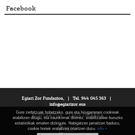
Facebook
Egiari Zor Fundazioa, | Tel. 944 045 363 |
info@egiarizor.eus
Gure zerbitzuak hobetzeko, gure eta hirugarrenen cookieak
KONTAKTUA
LEGE OHARRA
erabiltzen ditugu, eta iraunkorrak direnez, erabiltzaileei buruzko
estatistikak ematen dizkigute. Nabigatzen jarraitzen baduzu,
cookie horiek erabiltzea onartzen duzu.
info +