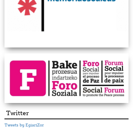
Twitter
Tweets by EgiariZor